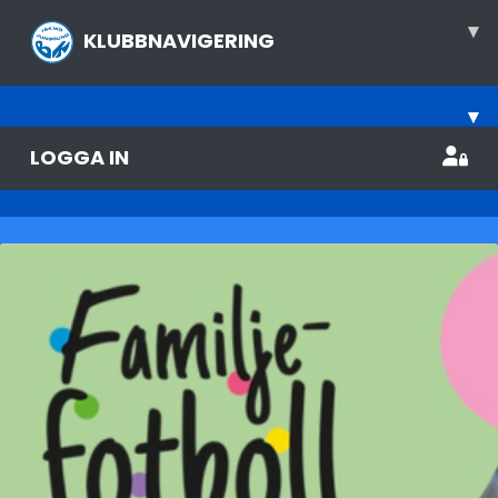
▾
KLUBBNAVIGERING
▾
LOGGA IN