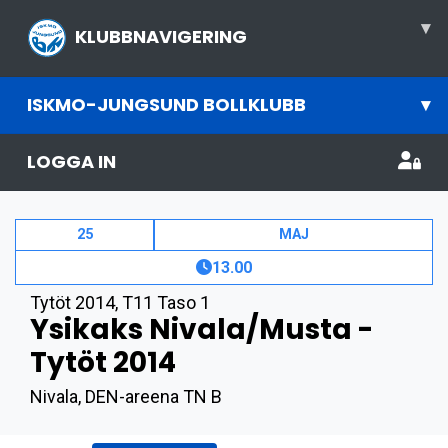
▾
KLUBBNAVIGERING
ISKMO-JUNGSUND BOLLKLUBB
▾
LOGGA IN
25
MAJ
13.00
Tytöt 2014
,
T11 Taso 1
Ysikaks Nivala/Musta -
Tytöt 2014
Nivala, DEN-areena TN B