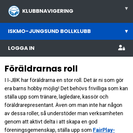
▾
KLUBBNAVIGERING
ISKMO-JUNGSUND BOLLKLUBB
▾
LOGGA IN
Föräldrarnas roll
I I-JBK har föräldrarna en stor roll. Det är ni som gör
era barns hobby möjlig! Det behövs frivilliga som kan
ställa upp som tränare, lagledare, kassör och
föräldrarepresentant. Även om man inte har någon
av dessa roller, så understöder man verksamheten
genom att aktivt delta i att skapa en god
föreningsgemenskap, ställa upp som
FairPlay-