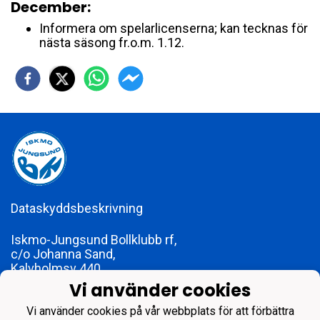
December:
Informera om spelarlicenserna; kan tecknas för
nästa säsong fr.o.m. 1.12.
Dataskyddsbeskrivning
Iskmo-Jungsund Bollklubb rf,
c/o Johanna Sand,
Kalvholmsv 440,
65630 Karperö
Vi använder cookies
foreningen@ijbk.fi
FO-nummer 1773979-2
Vi använder cookies på vår webbplats för att förbättra