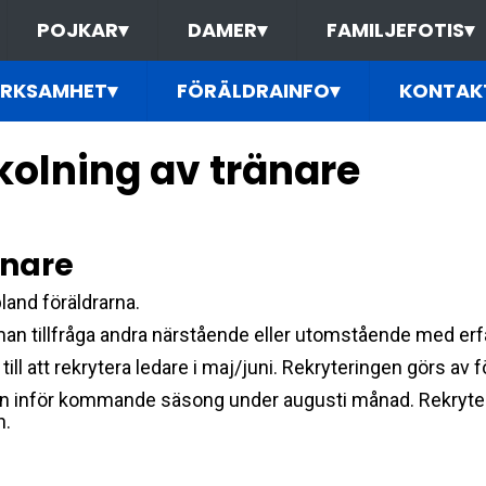
POJKAR
▾
DAMER
▾
FAMILJEFOTIS
▾
ERKSAMHET
▾
FÖRÄLDRAINFO
▾
KONTAK
kolning av tränare
änare
land föräldrarna.
n man tillfråga andra närstående eller utomstående med erfa
 till att rekrytera ledare i maj/juni. Rekryteringen görs a
tionen inför kommande säsong under augusti månad. Rekryt
n.