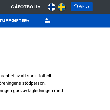
GÅFOTBOLL
▾
Arkiv
▾
TUPPGIFTER
▾
renhet av att spela fotboll.
v föreningens stödperson.
eringen görs av lagledningen med