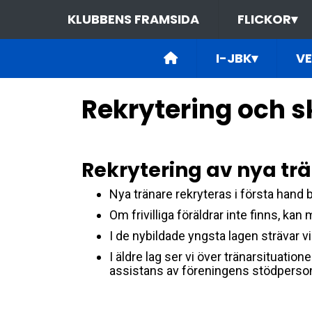
KLUBBENS FRAMSIDA
FLICKOR
▾
I-JBK
▾
V
Rekrytering och s
Rekrytering av nya tr
Nya tränare rekryteras i första hand b
Om frivilliga föräldrar inte finns, ka
I de nybildade yngsta lagen strävar vi
I äldre lag ser vi över tränarsitua
assistans av föreningens stödperso